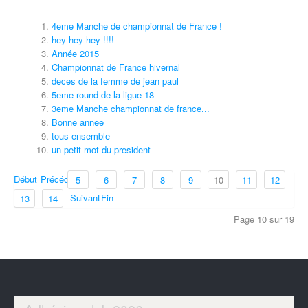
4eme Manche de championnat de France !
hey hey hey !!!!
Année 2015
Championnat de France hivernal
deces de la femme de jean paul
5eme round de la ligue 18
3eme Manche championnat de france...
Bonne annee
tous ensemble
un petit mot du president
Début
Précédent
5
6
7
8
9
10
11
12
Suivant
Fin
13
14
Page 10 sur 19