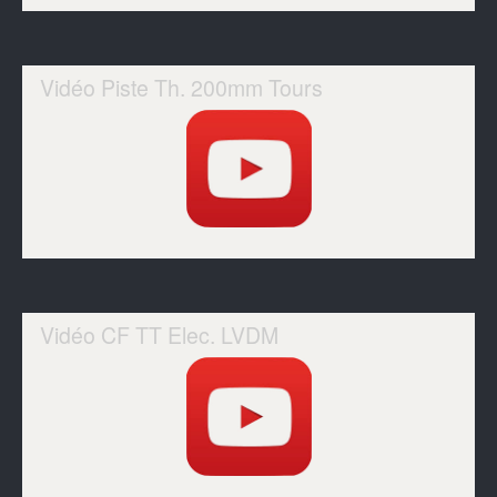
Vidéo Piste Th. 200mm Tours
Vidéo CF TT Elec. LVDM