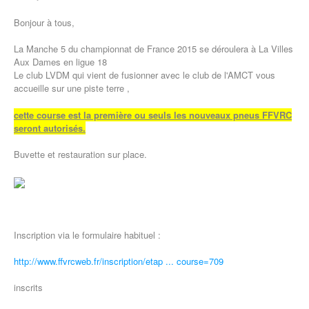
Bonjour à tous,
La Manche 5 du championnat de France 2015 se déroulera à La Villes
Aux Dames en ligue 18
Le club LVDM qui vient de fusionner avec le club de l'AMCT vous
accueille sur une piste terre ,
cette course est la première ou seuls les nouveaux pneus FFVRC
seront autorisés.
Buvette et restauration sur place.
Inscription via le formulaire habituel :
http://www.ffvrcweb.fr/inscription/etap ... course=709
inscrits