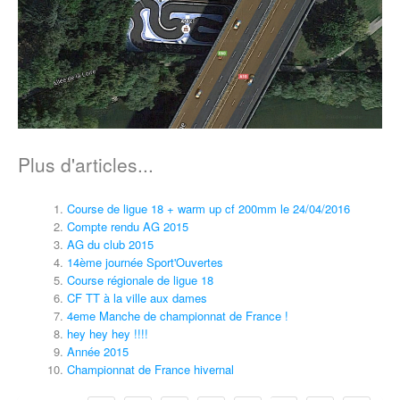
Plus d'articles...
Course de ligue 18 + warm up cf 200mm le 24/04/2016
Compte rendu AG 2015
AG du club 2015
14ème journée Sport'Ouvertes
Course régionale de ligue 18
CF TT à la ville aux dames
4eme Manche de championnat de France !
hey hey hey !!!!
Année 2015
Championnat de France hivernal