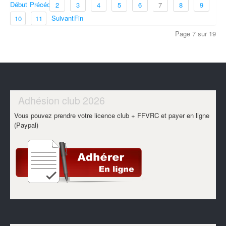
Début
Précédent
2
3
4
5
6
7
8
9
Suivant
Fin
10
11
Page 7 sur 19
Adhésion club 2026
Vous pouvez prendre votre licence club + FFVRC et payer en ligne
(Paypal)