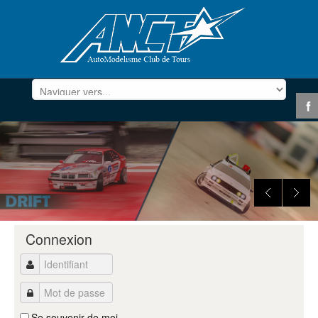
Année
Mois
Année
Mois
Connexion
précédente
précédent
suivante
suivant
Identifiant
Mot de passe
Se souvenir de moi