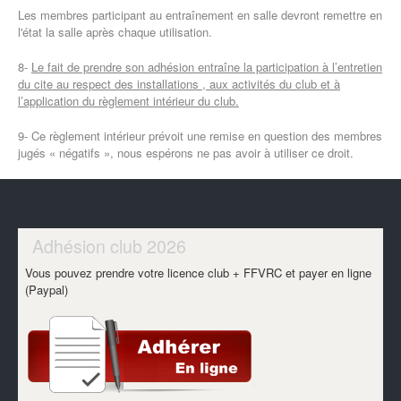
Les membres participant au entraînement en salle devront remettre en
l'état la salle après chaque utilisation.
8-
Le fait de prendre son adhésion entraîne la participation à l’entretien
du cite au respect des installations , aux activités du club et à
l’application du règlement intérieur du club.
9- Ce règlement intérieur prévoit une remise en question des membres
jugés « négatifs », nous espérons ne pas avoir à utiliser ce droit.
Adhésion club 2026
Vous pouvez prendre votre licence club + FFVRC et payer en ligne
(Paypal)