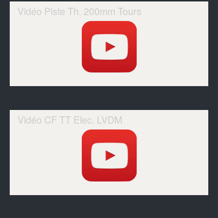
Vidéo Piste Th. 200mm Tours
Vidéo CF TT Elec. LVDM