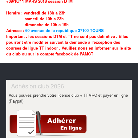
+09/10/11 MARS 2018 session DTM
Horaire : vendredi de 18h a 23h
samedi de 10h a 23h
dimanche de 10h a 19h
Adresse :
60 avenue de la republique 37100 TOURS
Important : les sessions DTM et TT ne sont pas définitive . Elles
pourront être modifier suivant la demande a l'exception des
courses de ligue TT indoor . Veuillez nous en informer sur le site
du club ou sur le compte facebook de l'AMCT
Adhésion club 2026
Vous pouvez prendre votre licence club + FFVRC et payer en ligne
(Paypal)